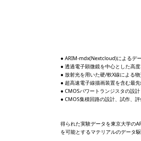
● ARIM-mdx(Nextcloud)に
● 透過電子顕微鏡を中心とした高
● 放射光を用いた硬/軟X線による
● 超高速電子線描画装置を含む最
● CMOSパワートランジスタの設
● CMOS集積回路の設計、試作、評
得られた実験データを東京大学のAR
を可能とするマテリアルのデータ駆